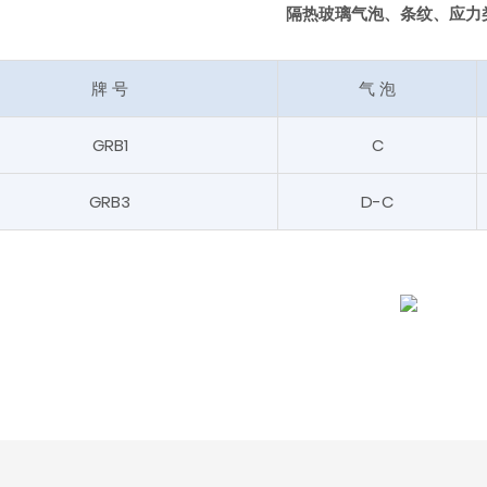
隔热玻璃气泡、条纹、应力
牌 号
气 泡
GRB1
C
GRB3
D-C