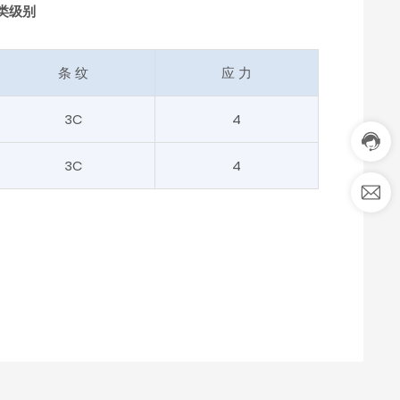
1
类级别
3
7
2
条 纹
应 力
2
8
z
7
3C
4
y
2
g
9
x
3C
4
3
@
3
z
服
y
务
g
时
x.
间:
c
8:
n
0
0
-
2
4:
0