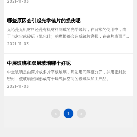
性，光学玻璃具有耐高温、膨胀系数低、机械强度高、化学性能好等
2021-11-03
优势，用于制作对各种波段透过有特殊要求的棱镜、透镜、窗口和反
射镜等。
哪些原因会引起光学镜片的损伤呢
无论是无机材料还是有机材料制成的光学镜片，在日常的使用中，由
于与灰尘或砂砾（氧化硅）的摩擦都会造成镜片磨损，在镜片表面产
生划痕。
2021-11-03
中层玻璃和双层玻璃哪个好呢
中空玻璃是由两片或多片平板玻璃，周边用间隔框分开，并用密封胶
密封，使玻璃层间形成有干燥气体空间的玻璃深加工产品。
2021-11-03
1
<
>